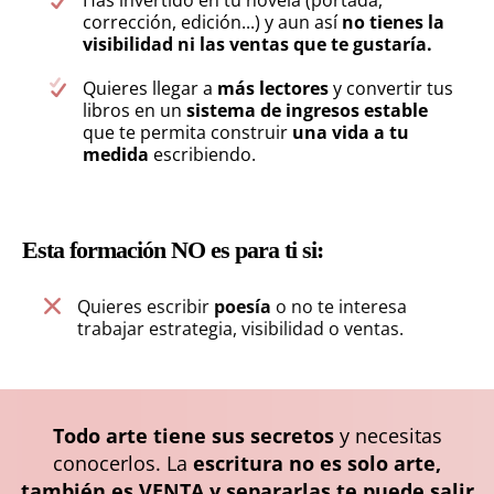
Has invertido en tu novela (portada,
corrección, edición...) y aun así
no tienes la
visibilidad ni las ventas que te gustaría.
Quieres llegar a
más lectores
y convertir tus
libros en un
sistema de ingresos estable
que te permita construir
una vida a tu
medida
escribiendo.
Esta formación NO es para ti si:
Quieres escribir
poesía
o no te interesa
trabajar estrategia, visibilidad o ventas.
Todo arte tiene sus secretos
y necesitas
conocerlos. La
escritura no es solo arte,
también es VENTA y separarlas te puede salir