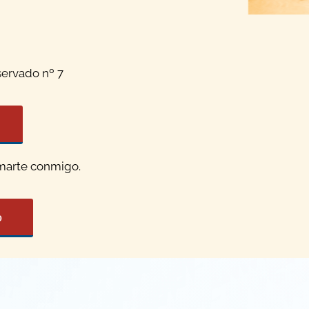
servado nº 7
rmarte conmigo.
o